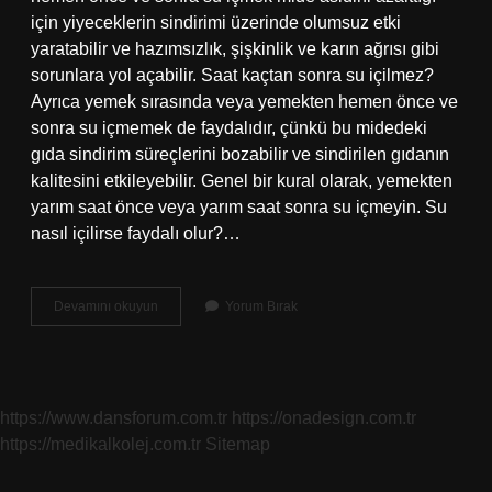
için yiyeceklerin sindirimi üzerinde olumsuz etki
yaratabilir ve hazımsızlık, şişkinlik ve karın ağrısı gibi
sorunlara yol açabilir. Saat kaçtan sonra su içilmez?
Ayrıca yemek sırasında veya yemekten hemen önce ve
sonra su içmemek de faydalıdır, çünkü bu midedeki
gıda sindirim süreçlerini bozabilir ve sindirilen gıdanın
kalitesini etkileyebilir. Genel bir kural olarak, yemekten
yarım saat önce veya yarım saat sonra su içmeyin. Su
nasıl içilirse faydalı olur?…
Su
Devamını okuyun
Yorum Bırak
En
Doğru
Ne
Zaman
Içilir
https://www.dansforum.com.tr
https://onadesign.com.tr
https://medikalkolej.com.tr
Sitemap