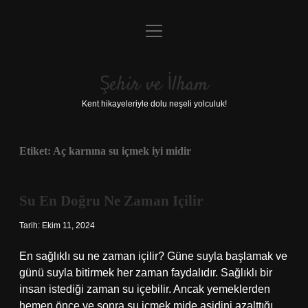
menüyü
Anasayfa
aç
Gizlilik Politikası
Şehir ve İlham
Yasal Uyarı
Kent hikayeleriyle dolu neşeli yolculuk!
Hakkımızda
Etiket:
Aç karnına su içmek iyi midir
Su En Doğru Ne Zaman Içilir
Tarih: Ekim 11, 2024
En sağlıklı su ne zaman içilir? Güne suyla başlamak ve
günü suyla bitirmek her zaman faydalıdır. Sağlıklı bir
insan istediği zaman su içebilir. Ancak yemeklerden
hemen önce ve sonra su içmek mide asidini azalttığı