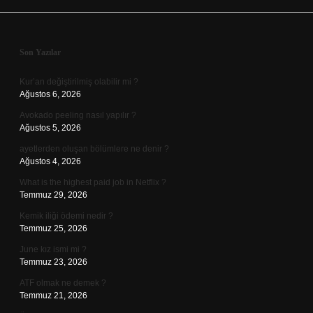
Sidebar
Son Yazılar
Kur’an değiştirilmiş olabilir mi ?
Ağustos 6, 2026
Avokado peeling nasıl yapılır ?
Ağustos 5, 2026
ayetlerden oluşan bölümlere ne denir ?
Ağustos 4, 2026
What is the highest paid job in Netflix ?
Temmuz 29, 2026
Kemik iliği ödemi nedir ?
Temmuz 25, 2026
June kız ismi mi ?
Temmuz 23, 2026
ATF olmak ne demek ?
Temmuz 21, 2026