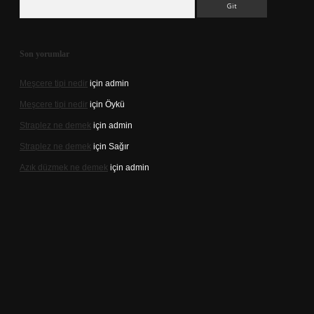
Son yorumlar
Meşcere tipi nedir
için
admin
Meşcere tipi nedir
için
Öykü
Straplez ne demek
için
admin
Straplez ne demek
için
Sağır
Azık düzmek ne demek
için
admin
s://tulipbett.net/