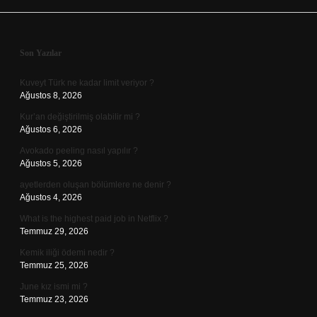
Sidebar
Son Yazılar
Kuveyt Türk ne kadar limit veriyor ?
Ağustos 8, 2026
Kur’an değiştirilmiş olabilir mi ?
Ağustos 6, 2026
Avokado peeling nasıl yapılır ?
Ağustos 5, 2026
ayetlerden oluşan bölümlere ne denir ?
Ağustos 4, 2026
What is the highest paid job in Netflix ?
Temmuz 29, 2026
Kemik iliği ödemi nedir ?
Temmuz 25, 2026
June kız ismi mi ?
Temmuz 23, 2026