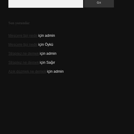
Son yorumlar
Meşcere tipi nedir
için
admin
Meşcere tipi nedir
için
Öykü
Straplez ne demek
için
admin
Straplez ne demek
için
Sağır
Azık düzmek ne demek
için
admin
//tulipbett.net/