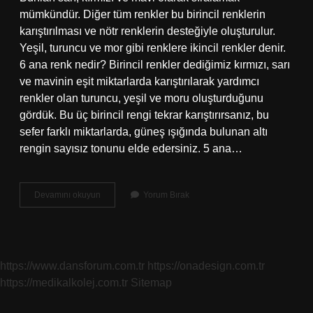
mümkündür. Diğer tüm renkler bu birincil renklerin
karıştırılması ve nötr renklerin desteğiyle oluşturulur.
Yeşil, turuncu ve mor gibi renklere ikincil renkler denir.
6 ana renk nedir? Birincil renkler dediğimiz kırmızı, sarı
ve mavinin eşit miktarlarda karıştırılarak yardımcı
renkler olan turuncu, yeşil ve moru oluşturduğunu
gördük. Bu üç birincil rengi tekrar karıştırırsanız, bu
sefer farklı miktarlarda, güneş ışığında bulunan altı
rengin sayısız tonunu elde edersiniz. 5 ana…
7
Devamını okuyun
Yorum Bırak
Ana
Renk
Nedir
https://www.dansforum.com.tr
https://onadesign.com.tr
https://medikalkolej.com.tr
Sitemap