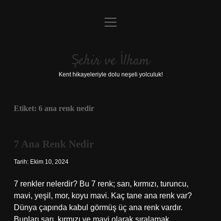
menüyü
Anasayfa
aç
Gizlilik Politikası
Şehir ve İlham
Yasal Uyarı
Kent hikayeleriyle dolu neşeli yolculuk!
Hakkımızda
Etiket:
6 ana renk nedir
7 Ana Renk Nedir
Tarih: Ekim 10, 2024
7 renkler nelerdir? Bu 7 renk; sarı, kırmızı, turuncu,
mavi, yeşil, mor, koyu mavi. Kaç tane ana renk var?
Dünya çapında kabul görmüş üç ana renk vardır.
Bunları sarı, kırmızı ve mavi olarak sıralamak