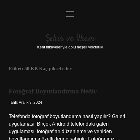
menüyü
Anasayfa
aç
Gizlilik Politikası
Şehir ve İlham
Yasal Uyarı
Kent hikayeleriyle dolu neşeli yolculuk!
Hakkımızda
Etiket:
50 KB Kaç piksel eder
Fotoğraf Boyutlandırma Nedir
Tarih: Aralık 9, 2024
Telefonda fotoğraf boyutlandırma nasıl yapılır? Galeri
uygulaması: Birçok Android telefondaki galeri
uygulaması, fotoğrafları düzenleme ve yeniden
boyutlandırma özelliklerine sahiptir. Fotoğrafınızı