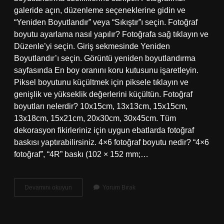
galeride açın, düzenleme seçeneklerine gidin ve
“Yeniden Boyutlandır” veya “Sıkıştır”ı seçin. Fotoğraf
boyutu ayarlama nasıl yapılır? Fotoğrafa sağ tıklayın ve
Düzenle’yi seçin. Giriş sekmesinde Yeniden
Boyutlandır’ı seçin. Görüntü yeniden boyutlandırma
sayfasında En boy oranını koru kutusunu işaretleyin.
Piksel boyutunu küçültmek için piksele tıklayın ve
genişlik ve yükseklik değerlerini küçültün. Fotoğraf
boyutları nelerdir? 10x15cm, 13x13cm, 15x15cm,
13x18cm, 15x21cm, 20x30cm, 30x45cm. Tüm
dekorasyon fikirleriniz için uygun ebatlarda fotoğraf
baskısı yaptırabilirsiniz. 4×6 fotoğraf boyutu nedir? “4×6
fotoğraf”, “4R” baskı (102 × 152 mm;…
Fotoğraf
Devamını okuyun
Yorum Bırak
Boyutlandırma
Nedir