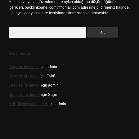
Hukuka ve yasal düzenlemelere aykırı olduğunu düşündüğünüz
içerikleri,
backlinkpanelicomtr@gmail.com
adresine bildirmeniz halinde,
ilgili içerikler yasal süre içerisinde sitemizden kaldırılacaktır.
Arama
Son yorumlar
Meşcere tipi nedir
için
admin
Meşcere tipi nedir
için
Öykü
Straplez ne demek
için
admin
Straplez ne demek
için
Sağır
Azık düzmek ne demek
için
admin