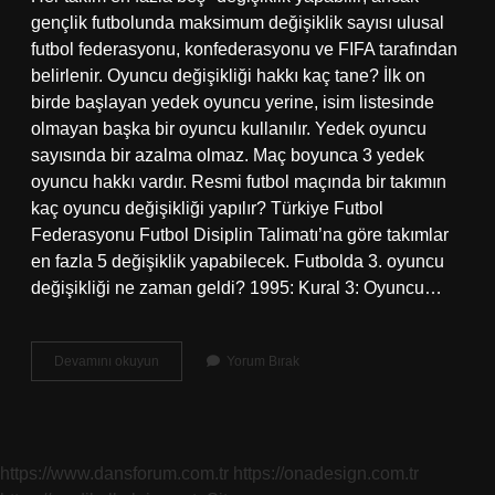
gençlik futbolunda maksimum değişiklik sayısı ulusal
futbol federasyonu, konfederasyonu ve FIFA tarafından
belirlenir. Oyuncu değişikliği hakkı kaç tane? İlk on
birde başlayan yedek oyuncu yerine, isim listesinde
olmayan başka bir oyuncu kullanılır. Yedek oyuncu
sayısında bir azalma olmaz. Maç boyunca 3 yedek
oyuncu hakkı vardır. Resmi futbol maçında bir takımın
kaç oyuncu değişikliği yapılır? Türkiye Futbol
Federasyonu Futbol Disiplin Talimatı’na göre takımlar
en fazla 5 değişiklik yapabilecek. Futbolda 3. oyuncu
değişikliği ne zaman geldi? 1995: Kural 3: Oyuncu…
Hangi
Devamını okuyun
Yorum Bırak
Sporda
Oyuncu
Değişikliği
Hakkı
3
https://www.dansforum.com.tr
https://onadesign.com.tr
Ile