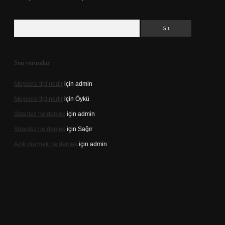
Arama
Son yorumlar
Meşcere tipi nedir
için
admin
Meşcere tipi nedir
için
Öykü
Straplez ne demek
için
admin
Straplez ne demek
için
Sağır
Azık düzmek ne demek
için
admin
s://tulipbett.net/