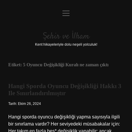
menüyü
Anasayfa
aç
Gizlilik Politikası
Şehir ve İlham
Yasal Uyarı
Kent hikayeleriyle dolu neşeli yolculuk!
Hakkımızda
Etiket:
5 Oyuncu Değişikliği Kuralı ne zaman çıktı
Hangi Sporda Oyuncu Değişikliği Hakkı 3
Ile Sınırlandırılmıştır
Tarih: Ekim 26, 2024
Hangi sporda oyuncu değişikliği yapma sayısıyla ilgili
bir sınırlama vardır? Her seviyedeki müsabakalar için:
Her takım en fazla beş* değişiklik yapabilir; ancak