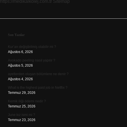
https://medikalkolej.com.tr
Sitemap
Sınırlandırılmıştır
Sidebar
Son Yazılar
Kur’an değiştirilmiş olabilir mi ?
Ağustos 6, 2026
Avokado peeling nasıl yapılır ?
Ağustos 5, 2026
ayetlerden oluşan bölümlere ne denir ?
Ağustos 4, 2026
What is the highest paid job in Netflix ?
Temmuz 29, 2026
Kemik iliği ödemi nedir ?
Temmuz 25, 2026
June kız ismi mi ?
Temmuz 23, 2026