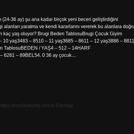
(24-36 ay) şu ana kadar birçok yeni beceri geliştirdiğini
gi alanları yaratma ve kendi kararlarını vererek bu alanlara doğr
den kaç yaş oluyor? Brugi Beden TablosuBrugi Çocuk Giyim
 yaş3483 – 8510 – 11 yaş3685 – 8611 – 12 yaş3886 – 881
eden TablosuBEDEN / YAŞ4 – 512 – 14HARF
6281 – 89BEL54. 0 36 ay çocuk…
https://medikalkolej.com.tr
Sitemap