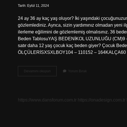
Tarih: Eylül 11, 2024
24 ay 36 ay kaç yaş oluyor? İki yaşındaki çocuğunuzun 
gözlemlediniz. Ayrıca, sizin yardımınız olmadan yeni il
ilerleme eğilimini de gözlemlemiş olmalısınız. 36 be
Beden TablosuYAŞ BEDENİKOL UZUNLUĞU (CM)9 – 10
satır daha 12 yaş çocuk kaç beden giyer? Çocuk B
ÖLÇÜLERİSXSXLBOY104 – 110152 – 164KALÇA60 – 
24
Devamını okuyun
Yorum Bırak
36
Hangi
Yaş
https://www.dansforum.com.tr
https://onadesign.com.tr