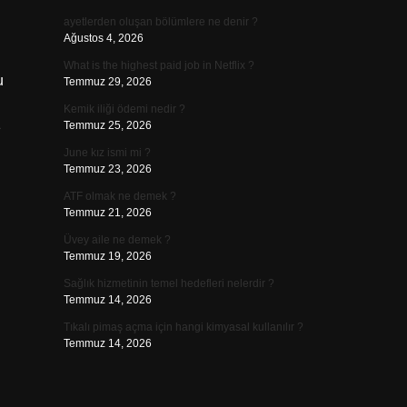
ayetlerden oluşan bölümlere ne denir ?
Ağustos 4, 2026
What is the highest paid job in Netflix ?
u
Temmuz 29, 2026
Kemik iliği ödemi nedir ?
1
Temmuz 25, 2026
June kız ismi mi ?
Temmuz 23, 2026
ATF olmak ne demek ?
Temmuz 21, 2026
Üvey aile ne demek ?
Temmuz 19, 2026
Sağlık hizmetinin temel hedefleri nelerdir ?
Temmuz 14, 2026
Tıkalı pimaş açma için hangi kimyasal kullanılır ?
Temmuz 14, 2026