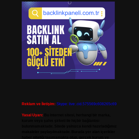
Reklam ve İletişim:
Skype: live:.cid.575569c608265c69
Yasal Uyarı:
Bu internet sitesi, herhangi bir marka,
kurum veya şahıs şirketi ile hiçbir bağlantısı
bulunmamaktadır. Sitede yalnızca kendi hazırladığımız
makaleler paylaşılmaktadır. Burada yer alan içerikler
haber niteliği taşımamakta olup, gerçek kurum ve