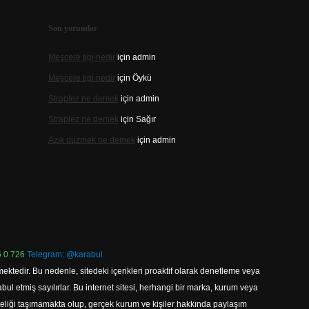
Son yorumlar
Meşcere tipi nedir
için
admin
Meşcere tipi nedir
için
Öykü
Straplez ne demek
için
admin
Straplez ne demek
için
Sağır
Azık düzmek ne demek
için
admin
 0 726
Telegram: @karabul
ektedir. Bu nedenle, sitedeki içerikleri proaktif olarak denetleme veya
 etmiş sayılırlar. Bu internet sitesi, herhangi bir marka, kurum veya
niteliği taşımamakta olup, gerçek kurum ve kişiler hakkında paylaşım