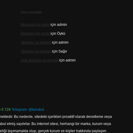
Son yorumlar
Meşcere tipi nedir
için
admin
Meşcere tipi nedir
için
Öykü
Straplez ne demek
için
admin
Straplez ne demek
için
Sağır
Azık düzmek ne demek
için
admin
 0 726
Telegram: @karabul
ektedir. Bu nedenle, sitedeki içerikleri proaktif olarak denetleme veya
 etmiş sayılırlar. Bu internet sitesi, herhangi bir marka, kurum veya
niteliği taşımamakta olup, gerçek kurum ve kişiler hakkında paylaşım