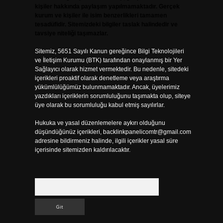
kişiler hakkında paylaşım yapılmamaktadır. Gerçek
kurum ve kişiler ile isim benzerlikleri tamamen
tesadüfidir. Sitemizdeki bilgiler taslak halindedir ve
tavsiye niteliği taşımazlar.
Sitemiz, 5651 Sayılı Kanun gereğince Bilgi Teknolojileri
ve İletişim Kurumu (BTK) tarafından onaylanmış bir Yer
Sağlayıcı olarak hizmet vermektedir. Bu nedenle, sitedeki
içerikleri proaktif olarak denetleme veya araştırma
yükümlülüğümüz bulunmamaktadır. Ancak, üyelerimiz
yazdıkları içeriklerin sorumluluğunu taşımakta olup, siteye
üye olarak bu sorumluluğu kabul etmiş sayılırlar.
Hukuka ve yasal düzenlemelere aykırı olduğunu
düşündüğünüz içerikleri,
backlinkpanelicomtr@gmail.com
adresine bildirmeniz halinde, ilgili içerikler yasal süre
içerisinde sitemizden kaldırılacaktır.
Arama