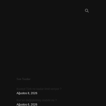
Sidebar
Son Yazılar
elexbet güncel adresi
https://tulipbet
Kuveyt Türk ne kadar limit veriyor ?
Ağustos 8, 2026
Kur’an değiştirilmiş olabilir mi ?
Ağustos 6, 2026