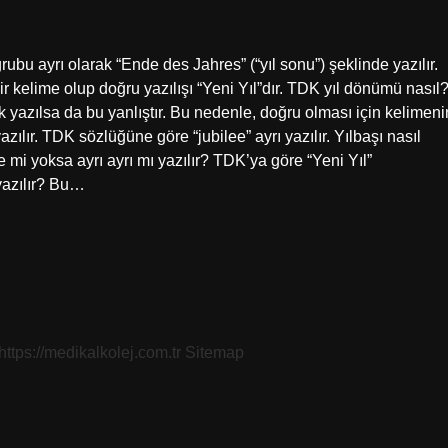
ubu ayrı olarak “Ende des Jahres” (“yıl sonu”) şeklinde yazılır.
bir kelime olup doğru yazılışı “Yeni Yıl”dır. TDK yıl dönümü nasıl
ak yazılsa da bu yanlıştır. Bu nedenle, doğru olması için kelimeni
azılır. TDK sözlüğüne göre “jubilee” ayrı yazılır. Yılbaşı nasıl
te mi yoksa ayrı ayrı mı yazılır? TDK’ya göre “Yeni Yıl”
 yazılır? Bu…
https://medikalkolej.com.tr
Sitemap