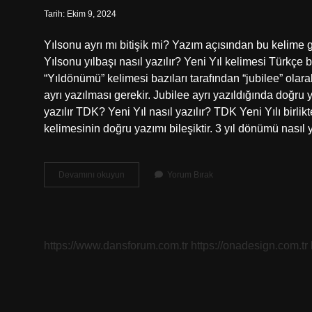
Tarih: Ekim 9, 2024
Yılsonu ayrı mı bitişik mi? Yazım açısından bu kelime gr
Yılsonu yılbaşı nasıl yazılır? Yeni Yıl kelimesi Türkçe 
“Yıldönümü” kelimesi bazıları tarafından “jubilee” olar
ayrı yazılması gerekir. Jubilee ayrı yazıldığında doğru y
yazılır TDK? Yeni Yıl nasıl yazılır? TDK Yeni Yılı birlik
kelimesinin doğru yazımı bileşiktir. 3 yıl dönümü nasıl
Tdk
Devamını okuyun
Yorum Bırak
Yılsonu
Nasıl
Yazılır
https://www.dansforum.com.tr
https://onadesign.com.tr