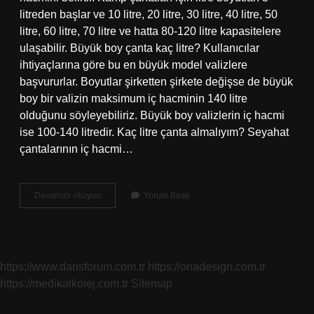
litreden başlar ve 10 litre, 20 litre, 30 litre, 40 litre, 50
litre, 60 litre, 70 litre ve hatta 80-120 litre kapasitelere
ulaşabilir. Büyük boy çanta kaç litre? Kullanıcılar
ihtiyaçlarına göre bu en büyük model valizlere
başvururlar. Boyutlar şirketten şirkete değişse de büyük
boy bir valizin maksimum iç hacminin 140 litre
olduğunu söyleyebiliriz. Büyük boy valizlerin iç hacmi
ise 100-140 litredir. Kaç litre çanta almalıyım? Seyahat
çantalarının iç hacmi…
25
Devamını okuyun
Yorum Bırak
Litre
Çanta
Ne
Kadar
Büyük
https://www.dansforum.com.tr
https://onadesign.com.tr
https://medikalkolej.com.tr
Sitemap