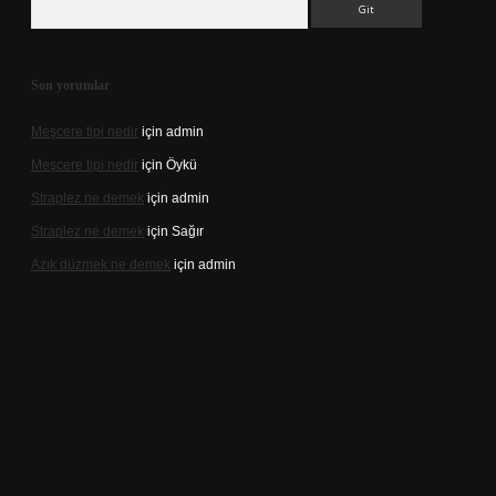
Son yorumlar
Meşcere tipi nedir
için
admin
Meşcere tipi nedir
için
Öykü
Straplez ne demek
için
admin
Straplez ne demek
için
Sağır
Azık düzmek ne demek
için
admin
://tulipbett.net/