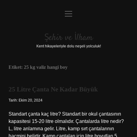
menüyü
Anasayfa
aç
Gizlilik Politikası
Şehir ve İlham
Yasal Uyarı
Kent hikayeleriyle dolu neşeli yolculuk!
Hakkımızda
Etiket:
25 kg valiz hangi boy
25 Litre Çanta Ne Kadar Büyük
Tarih: Ekim 20, 2024
Standart çanta kaç litre? Standart bir okul çantasının
kapasitesi 15-20 litre olmalıdır. Çantalarda litre nedir?
L, litre anlamına gelir. Litre, kamp sırt çantalarının
hacmini belirtir. Kamp çantaları için litre boyutları 5