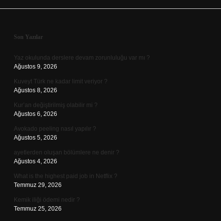
Sidebar
Son Yazılar
Yaz okulunda derslere devam zorunluluğu var mı ?
Ağustos 9, 2026
Kuveyt Türk ne kadar limit veriyor ?
Ağustos 8, 2026
Kur’an değiştirilmiş olabilir mi ?
Ağustos 6, 2026
Avokado peeling nasıl yapılır ?
Ağustos 5, 2026
ayetlerden oluşan bölümlere ne denir ?
Ağustos 4, 2026
What is the highest paid job in Netflix ?
Temmuz 29, 2026
Kemik iliği ödemi nedir ?
Temmuz 25, 2026