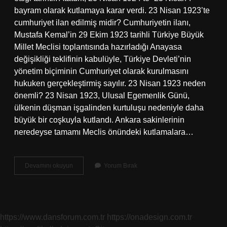
bayram olarak kutlamaya karar verdi. 23 Nisan 1923’te
cumhuriyet ilan edilmiş midir? Cumhuriyetin ilanı,
Mustafa Kemal’in 29 Ekim 1923 tarihli Türkiye Büyük
Millet Meclisi toplantısında hazırladığı Anayasa
değişikliği teklifinin kabulüyle, Türkiye Devleti’nin
yönetim biçiminin Cumhuriyet olarak kurulmasını
hukuken gerçekleştirmiş sayılır. 23 Nisan 1923 neden
önemli? 23 Nisan 1923, Ulusal Egemenlik Günü,
ülkenin düşman işgalinden kurtuluşu nedeniyle daha
büyük bir coşkuyla kutlandı. Ankara sakinlerinin
neredeyse tamamı Meclis önündeki kutlamalara…
23
Devamını okuyun
Yorum Bırak
Nisan
1923
Te
Ne
Ilan
https://www.dansforum.com.tr
https://onadesign.com.tr
Edildi