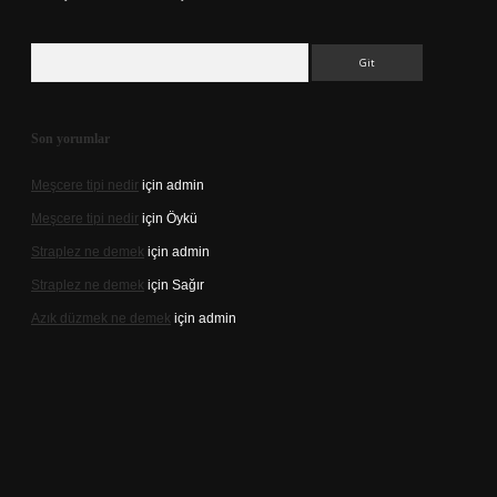
Arama
Son yorumlar
Meşcere tipi nedir
için
admin
Meşcere tipi nedir
için
Öykü
Straplez ne demek
için
admin
Straplez ne demek
için
Sağır
Azık düzmek ne demek
için
admin
://tulipbett.net/