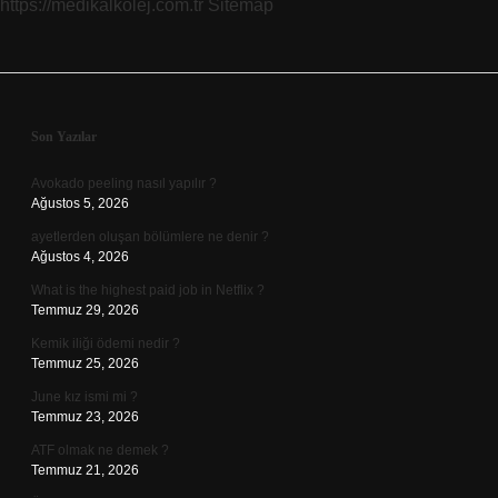
https://medikalkolej.com.tr
Sitemap
Sidebar
Son Yazılar
Avokado peeling nasıl yapılır ?
Ağustos 5, 2026
ayetlerden oluşan bölümlere ne denir ?
Ağustos 4, 2026
What is the highest paid job in Netflix ?
Temmuz 29, 2026
Kemik iliği ödemi nedir ?
Temmuz 25, 2026
June kız ismi mi ?
Temmuz 23, 2026
ATF olmak ne demek ?
Temmuz 21, 2026