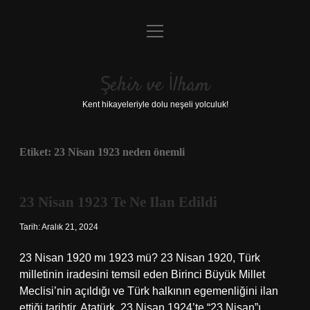
menüyü
Anasayfa
aç
Gizlilik Politikası
Şehir ve İlham
Yasal Uyarı
Kent hikayeleriyle dolu neşeli yolculuk!
Hakkımızda
Etiket:
23 Nisan 1923 neden önemli
23 Nisan 1923 Te Ne Ilan Edildi
Tarih: Aralık 21, 2024
23 Nisan 1920 mı 1923 mü? 23 Nisan 1920, Türk
milletinin iradesini temsil eden Birinci Büyük Millet
Meclisi’nin açıldığı ve Türk halkının egemenliğini ilan
ettiği tarihtir. Atatürk, 23 Nisan 1924’te “23 Nisan”ı