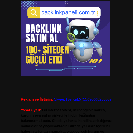
Reklam ve İletişim:
Skype: live:.cid.575569c608265c69
Yasal Uyarı:
Bu internet sitesi, herhangi bir marka,
kurum veya şahıs şirketi ile hiçbir bağlantısı
bulunmamaktadır. Sitede yalnızca kendi hazırladığımız
makaleler paylaşılmaktadır. Burada yer alan içerikler
haber niteliği taşımamakta olup, gerçek kurum ve