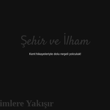
Şehir ve İlham
Kent hikayeleriyle dolu neşeli yolculuk!
imlere Yakışır