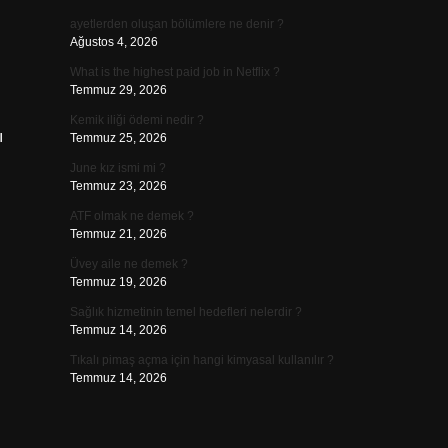
ayetlerden oluşan bölümlere ne denir ?
Ağustos 4, 2026
What is the highest paid job in Netflix ?
Temmuz 29, 2026
Kemik iliği ödemi nedir ?
ı
Temmuz 25, 2026
June kız ismi mi ?
Temmuz 23, 2026
ATF olmak ne demek ?
Temmuz 21, 2026
Üvey aile ne demek ?
Temmuz 19, 2026
Sağlık hizmetinin temel hedefleri nelerdir ?
Temmuz 14, 2026
Tıkalı pimaş açma için hangi kimyasal kullanılır ?
Temmuz 14, 2026