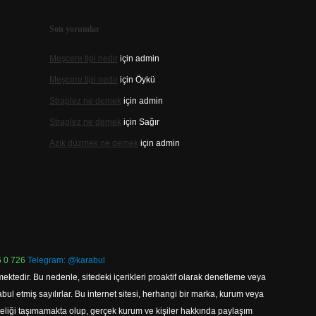
Son yorumlar
Meşcere tipi nedir
için
admin
Meşcere tipi nedir
için
Öykü
Straplez ne demek
için
admin
Straplez ne demek
için
Sağır
Azık düzmek ne demek
için
admin
 0 726
Telegram: @karabul
ektedir. Bu nedenle, sitedeki içerikleri proaktif olarak denetleme veya
 etmiş sayılırlar. Bu internet sitesi, herhangi bir marka, kurum veya
niteliği taşımamakta olup, gerçek kurum ve kişiler hakkında paylaşım