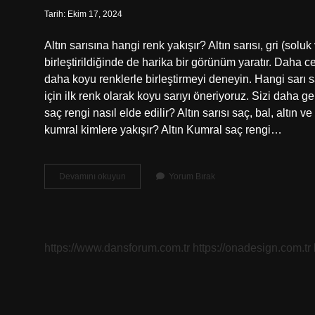
Tarih: Ekim 17, 2024
Altın sarısına hangi renk yakışır? Altın sarısı, gri (sol
birleştirildiğinde de harika bir görünüm yaratır. Daha ce
daha koyu renklerle birleştirmeyi deneyin. Hangi sarı 
için ilk renk olarak koyu sarıyı öneriyoruz. Sizi daha ge
saç rengi nasıl elde edilir? Altın sarısı saç, bal, altın ve
kumral kimlere yakışır? Altın Kumral saç rengi…
Altın
Devamını okuyun
Yorum Bırak
Sarısı
Saç
Rengi
Kimlere
Yakışır
https://www.dansforum.com.tr
https://onadesign.com.tr