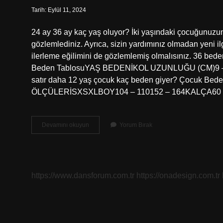
Tarih: Eylül 11, 2024
24 ay 36 ay kaç yaş oluyor? İki yaşındaki çocuğunuzun 
gözlemlediniz. Ayrıca, sizin yardımınız olmadan yeni il
ilerleme eğilimini de gözlemlemiş olmalısınız. 36 be
Beden TablosuYAŞ BEDENİKOL UZUNLUĞU (CM)9 – 10
satır daha 12 yaş çocuk kaç beden giyer? Çocuk B
ÖLÇÜLERİSXSXLBOY104 – 110152 – 164KALÇA60 – 
24
Devamını okuyun
Yorum Bırak
36
Hangi
Yaş
https://www.dansforum.com.tr
https://onadesign.com.tr