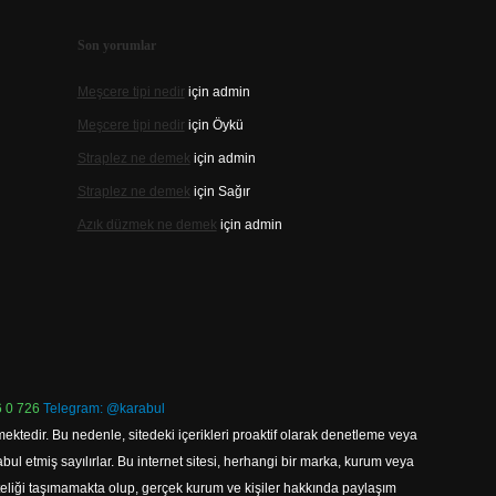
Son yorumlar
Meşcere tipi nedir
için
admin
Meşcere tipi nedir
için
Öykü
Straplez ne demek
için
admin
Straplez ne demek
için
Sağır
Azık düzmek ne demek
için
admin
 0 726
Telegram: @karabul
ektedir. Bu nedenle, sitedeki içerikleri proaktif olarak denetleme veya
 etmiş sayılırlar. Bu internet sitesi, herhangi bir marka, kurum veya
niteliği taşımamakta olup, gerçek kurum ve kişiler hakkında paylaşım