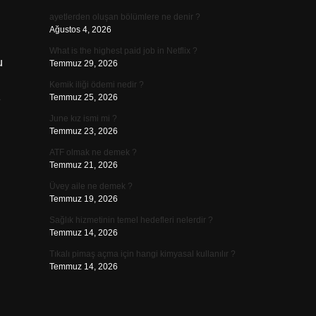
ayetlerden oluşan bölümlere ne denir ?
Ağustos 4, 2026
What is the highest paid job in Netflix ?
u
Temmuz 29, 2026
Kemik iliği ödemi nedir ?
1
Temmuz 25, 2026
June kız ismi mi ?
Temmuz 23, 2026
ATF olmak ne demek ?
Temmuz 21, 2026
Üvey aile ne demek ?
Temmuz 19, 2026
Sağlık hizmetinin temel hedefleri nelerdir ?
Temmuz 14, 2026
Tıkalı pimaş açma için hangi kimyasal kullanılır ?
Temmuz 14, 2026