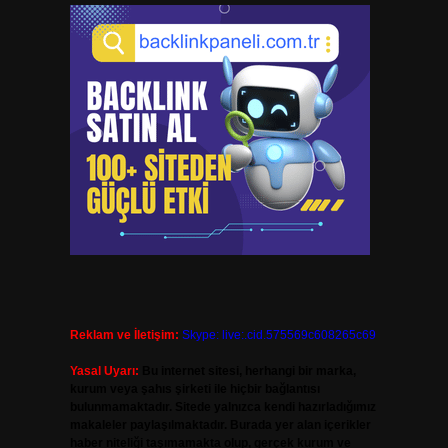
Reklam ve İletişim:
Skype: live:.cid.575569c608265c69
Yasal Uyarı:
Bu internet sitesi, herhangi bir marka,
kurum veya şahıs şirketi ile hiçbir bağlantısı
bulunmamaktadır. Sitede yalnızca kendi hazırladığımız
makaleler paylaşılmaktadır. Burada yer alan içerikler
haber niteliği taşımamakta olup, gerçek kurum ve