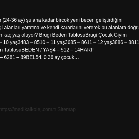
(24-36 ay) şu ana kadar birçok yeni beceri geliştirdiğini
gi alanları yaratma ve kendi kararlarını vererek bu alanlara doğr
den kaç yaş oluyor? Brugi Beden TablosuBrugi Çocuk Giyim
 yaş3483 – 8510 – 11 yaş3685 – 8611 – 12 yaş3886 – 881
eden TablosuBEDEN / YAŞ4 – 512 – 14HARF
6281 – 89BEL54. 0 36 ay çocuk…
https://medikalkolej.com.tr
Sitemap