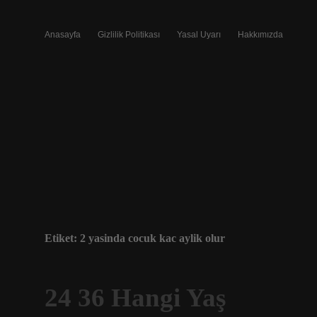
Anasayfa
Gizlilik Politikası
Yasal Uyarı
Hakkımızda
Etiket:
2 yasinda cocuk kac aylik olur
24 36 Hangi Yaş