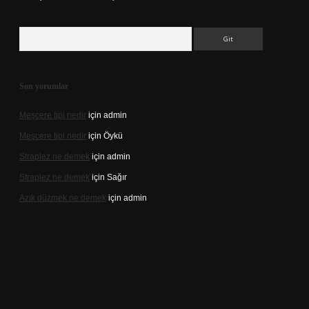
Arama
Son yorumlar
Meşcere tipi nedir
için
admin
Meşcere tipi nedir
için
Öykü
Straplez ne demek
için
admin
Straplez ne demek
için
Sağır
Azık düzmek ne demek
için
admin
esi
https://tulipbett.net/