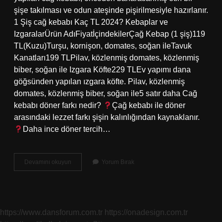
şişe takılması ve odun ateşinde pişirilmesiyle hazırlanır.
1 Şiş cağ kebabı Kaç TL 2024? Kebaplar ve
IzgaralarÜrün AdıFiyatİçindekilerÇağ Kebap (1 şiş)119
TL(Kuzu)Turşu, kornişon, domates, soğan ileTavuk
Kanatları199 TLPilav, közlenmiş domates, közlenmiş
biber, soğan ile Izgara Köfte229 TLEv yapımı dana
göğsünden yapılan ızgara köfte. Pilav, közlenmiş
domates, közlenmiş biber, soğan ile5 satır daha Cağ
kebabı döner farkı nedir?
Çağ kebabı ile döner
arasındaki lezzet farkı şişin kalınlığından kaynaklanır.
Daha ince döner tercih…
Cağ
Devamını okuyun
Yorum Bırak
Döner
Ne
Etinden
Yapılır
https://www.dansforum.com.tr
https://onadesign.com.tr