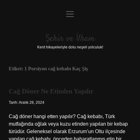
menüyü
Anasayfa
aç
Gizlilik Politikası
Şehir ve İlham
Yasal Uyarı
Kent hikayeleriyle dolu neşeli yolculuk!
Hakkımızda
Etiket:
1 Porsiyon cağ kebabı Kaç Şiş
Cağ Döner Ne Etinden Yapılır
Tarih: Aralık 28, 2024
Cağ döner hangi etten yapılır? Cağ kebabı, Türk
mutfağında oğlak veya kuzu etinden yapılan bir kebap
türüdür. Geleneksel olarak Erzurum’un Oltu ilçesinde
yapılan cağ kebabı, önceden baharatlanmış etin bir