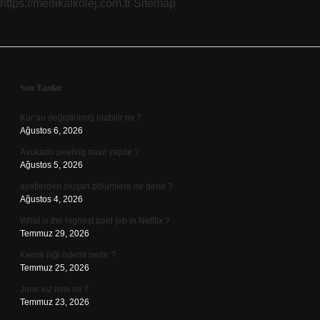
https://medikalkolej.com.tr
Sitemap
Sidebar
Son Yazılar
Kur’an değiştirilmiş olabilir mi ?
Ağustos 6, 2026
Avokado peeling nasıl yapılır ?
Ağustos 5, 2026
ayetlerden oluşan bölümlere ne denir ?
Ağustos 4, 2026
What is the highest paid job in Netflix ?
Temmuz 29, 2026
Kemik iliği ödemi nedir ?
Temmuz 25, 2026
June kız ismi mi ?
Temmuz 23, 2026