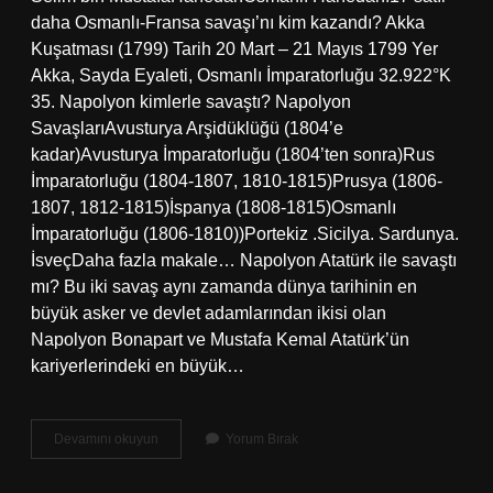
daha Osmanlı-Fransa savaşı’nı kim kazandı? Akka
Kuşatması (1799) Tarih 20 Mart – 21 Mayıs 1799 Yer
Akka, Sayda Eyaleti, Osmanlı İmparatorluğu 32.922°K
35. Napolyon kimlerle savaştı? Napolyon
SavaşlarıAvusturya Arşidüklüğü (1804’e
kadar)Avusturya İmparatorluğu (1804’ten sonra)Rus
İmparatorluğu (1804-1807, 1810-1815)Prusya (1806-
1807, 1812-1815)İspanya (1808-1815)Osmanlı
İmparatorluğu (1806-1810))Portekiz .Sicilya. Sardunya.
İsveçDaha fazla makale… Napolyon Atatürk ile savaştı
mı? Bu iki savaş aynı zamanda dünya tarihinin en
büyük asker ve devlet adamlarından ikisi olan
Napolyon Bonapart ve Mustafa Kemal Atatürk’ün
kariyerlerindeki en büyük…
Napolyon
Devamını okuyun
Yorum Bırak
Osmanlıyla
Savaştı