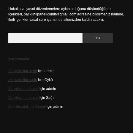
Hukuka ve yasal düzenlemelere aykırı olduğunu düşündüğünüz
içerikleri,
backlinkpanelicomtr@gmail.com
adresine bildirmeniz halinde,
ilgili içerikler yasal süre içerisinde sitemizden kaldırılacaktır.
Arama
Son yorumlar
Meşcere tipi nedir
için
admin
Meşcere tipi nedir
için
Öykü
Straplez ne demek
için
admin
Straplez ne demek
için
Sağır
Azık düzmek ne demek
için
admin