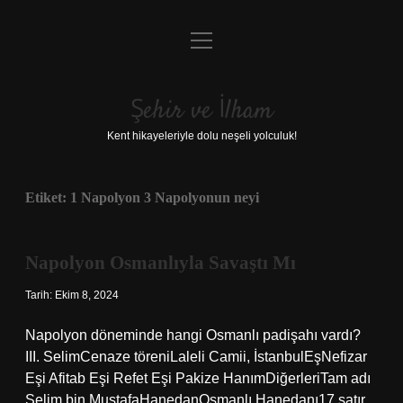
menüyü
Anasayfa
aç
Gizlilik Politikası
Şehir ve İlham
Yasal Uyarı
Kent hikayeleriyle dolu neşeli yolculuk!
Hakkımızda
Etiket:
1 Napolyon 3 Napolyonun neyi
Napolyon Osmanlıyla Savaştı Mı
Tarih: Ekim 8, 2024
Napolyon döneminde hangi Osmanlı padişahı vardı?
III. SelimCenaze töreniLaleli Camii, İstanbulEşNefizar
Eşi Afitab Eşi Refet Eşi Pakize HanımDiğerleriTam adı
Selim bin MustafaHanedanOsmanlı Hanedanı17 satır